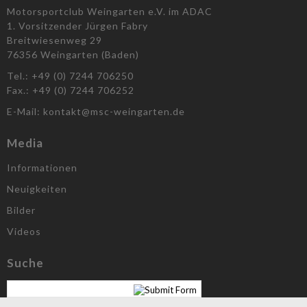
Motorsportclub Weingarten e.V. im ADAC
1. Vorsitzender Jürgen Fabry
Breitwiesenweg 29
76356 Weingarten (Baden)
Tel.: +49 (0) 7244 706250
Fax.: +49 (0) 7244 706252
E-Mail: kontakt@msc-weingarten.de
Media
Informationen
Neuigkeiten
Bilder
Videos
Suche