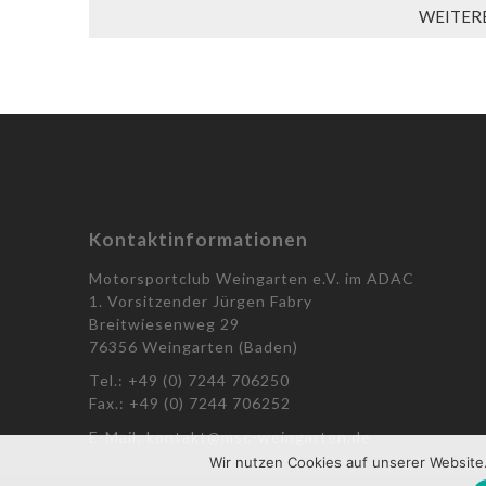
WEITERE
Kontaktinformationen
Motorsportclub Weingarten e.V. im ADAC
1. Vorsitzender Jürgen Fabry
Breitwiesenweg 29
76356 Weingarten (Baden)
Tel.: +49 (0) 7244 706250
Fax.: +49 (0) 7244 706252
E-Mail: kontakt@msc-weingarten.de
Wir nutzen Cookies auf unserer Website.