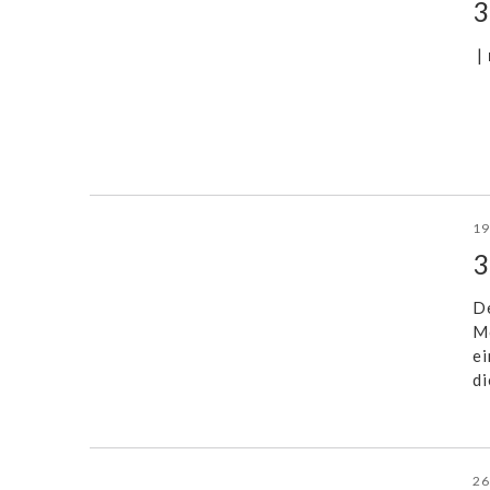
3
|
19
3
De
Mo
ei
di
26