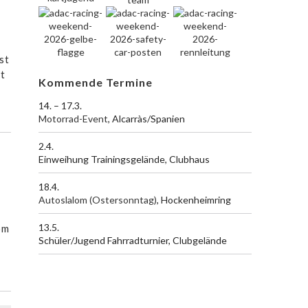
st
et
Kommende Termine
14. – 17.3.
Motorrad-Event
, Alcarràs/Spanien
2.4.
Einweihung Trainingsgelände, Clubhaus
18.4.
Autoslalom (Ostersonntag)
, Hockenheimring
13.5.
om
Schüler/Jugend Fahrradturnier, Clubgelände