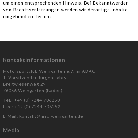
um einen entsprechenden Hinweis. Bei Bekanntwerden
von Rechtsverletzungen werden wir derartige Inhalte
umgehend entfernen.
Kontaktinformationen
Motorsportclub Weingarten e.V. im ADAC
1. Vorsitzender Jürgen Fabry
Breitwiesenweg 29
76356 Weingarten (Baden)
Tel.: +49 (0) 7244 706250
Fax.: +49 (0) 7244 706252
E-Mail: kontakt@msc-weingarten.de
Media