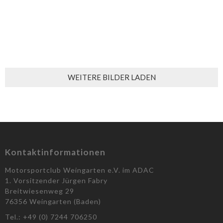
WEITERE BILDER LADEN
Kontaktinformationen
Motorsportclub Weingarten e.V. im ADAC
1. Vorsitzender Jürgen Fabry
Breitwiesenweg 29
76356 Weingarten (Baden)
Tel.: +49 (0) 7244 706250