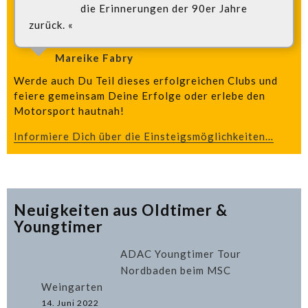
die Erinnerungen der 90er Jahre
zurück. «
Mareike Fabry
Werde auch Du Teil dieses erfolgreichen Clubs und
feiere gemeinsam Deine Erfolge oder erlebe den
Motorsport hautnah!
Informiere Dich über die Einsteigsmöglichkeiten…
Neuigkeiten aus Oldtimer &
Youngtimer
ADAC Youngtimer Tour
Nordbaden beim MSC
Weingarten
14. Juni 2022