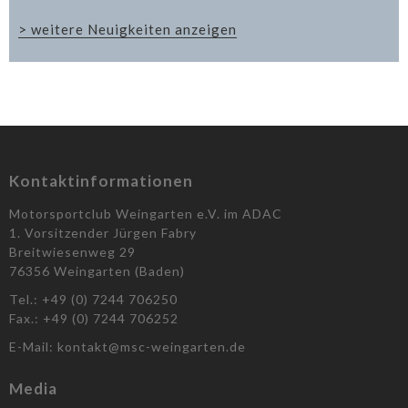
Historic
> weitere Neuigkeiten anzeigen
legt
2020
eine
Pause
ein
Kontaktinformationen
Motorsportclub Weingarten e.V. im ADAC
1. Vorsitzender Jürgen Fabry
Breitwiesenweg 29
76356 Weingarten (Baden)
Tel.: +49 (0) 7244 706250
Fax.: +49 (0) 7244 706252
E-Mail: kontakt@msc-weingarten.de
Media