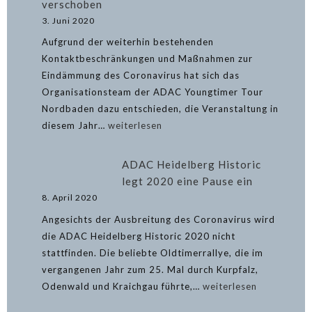
verschoben
Runde
3. Juni 2020
2
Aufgrund der weiterhin bestehenden
–
Kontaktbeschränkungen und Maßnahmen zur
wer
Eindämmung des Coronavirus hat sich das
ist
Organisationsteam der ADAC Youngtimer Tour
dabei?
Nordbaden dazu entschieden, die Veranstaltung in
ADAC
diesem Jahr…
weiterlesen
Youngtimer
Tour
ADAC Heidelberg Historic
Nordbaden
legt 2020 eine Pause ein
auf
8. April 2020
2021
Angesichts der Ausbreitung des Coronavirus wird
verschoben
die ADAC Heidelberg Historic 2020 nicht
stattfinden. Die beliebte Oldtimerrallye, die im
vergangenen Jahr zum 25. Mal durch Kurpfalz,
ADAC
Odenwald und Kraichgau führte,…
weiterlesen
Heidelberg