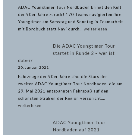
ADAC Youngtimer Tour Nordbaden bringt den Kult
der 90er Jahre zurück! 170 Teams navigierten ihre
Youngtimer am Samstag und Sonntag in Teamarbeit
ADAC
mit Bordbuch statt Navi durch…
weiterlesen
Youngtimer
Tour
Die ADAC Youngtimer Tour
Nordbaden
startet in Runde 2 – wer ist
beim
dabei?
MSC
20. Januar 2021
Weingarten
Fahrzeuge der 90er Jahre sind die Stars der
zweiten ADAC Youngtimer Tour Nordbaden, die am
29. Mai 2021 entspannten Fahrspaß auf den
Die
schönsten Straßen der Region verspricht.…
ADAC
weiterlesen
Youngtimer
Tour
ADAC Youngtimer Tour
startet
Nordbaden auf 2021
in