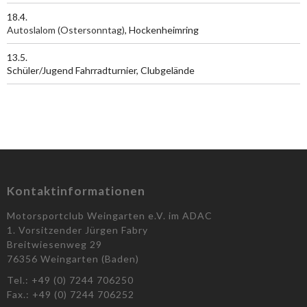
18.4.
Autoslalom (Ostersonntag)
, Hockenheimring
13.5.
Schüler/Jugend Fahrradturnier, Clubgelände
Kontaktinformationen
Motorsportclub Weingarten e.V. im ADAC
1. Vorsitzender Jürgen Fabry
Breitwiesenweg 29
76356 Weingarten (Baden)
Tel.: +49 (0) 7244 706250
Fax.: +49 (0) 7244 706252