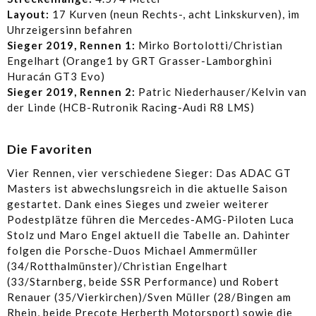
Layout:
17 Kurven (neun Rechts-, acht Linkskurven), im
Uhrzeigersinn befahren
Sieger 2019, Rennen 1:
Mirko Bortolotti/Christian
Engelhart (Orange1 by GRT Grasser-Lamborghini
Huracán GT3 Evo)
Sieger 2019, Rennen 2:
Patric Niederhauser/Kelvin van
der Linde (HCB-Rutronik Racing-Audi R8 LMS)
Die Favoriten
Vier Rennen, vier verschiedene Sieger: Das ADAC GT
Masters ist abwechslungsreich in die aktuelle Saison
gestartet. Dank eines Sieges und zweier weiterer
Podestplätze führen die Mercedes-AMG-Piloten Luca
Stolz und Maro Engel aktuell die Tabelle an. Dahinter
folgen die Porsche-Duos Michael Ammermüller
(34/Rotthalmünster)/Christian Engelhart
(33/Starnberg, beide SSR Performance) und Robert
Renauer (35/Vierkirchen)/Sven Müller (28/Bingen am
Rhein, beide Precote Herberth Motorsport) sowie die