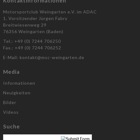
Kontaktinformationen
Motorsportclub Weingarten e.V. im ADAC
1. Vorsitzender Jürgen Fabry
Breitwiesenweg 29
76356 Weingarten (Baden)
Tel.: +49 (0) 7244 706250
Fax.: +49 (0) 7244 706252
E-Mail: kontakt@msc-weingarten.de
Media
Informationen
Neuigkeiten
Bilder
Videos
Suche