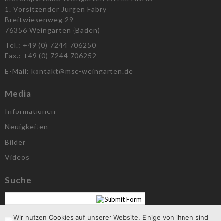
1. Vorsitzender Jürgen Fabry
Breitwiesenweg 29
76356 Weingarten (Baden)
Tel.: +49 (0) 7244 706250
Fax.: +49 (0) 7244 706252
E-Mail: kontakt@msc-weingarten.de
Media
Informationen
Neuigkeiten
Bilder
Videos
Suche
Wir nutzen Cookies auf unserer Website. Einige von ihnen sind