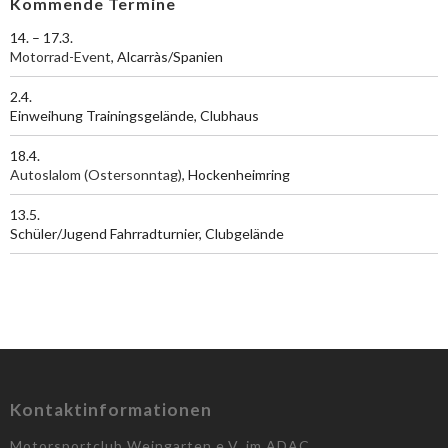
Kommende Termine
14. – 17.3.
Motorrad-Event
, Alcarràs/Spanien
2.4.
Einweihung Trainingsgelände, Clubhaus
18.4.
Autoslalom (Ostersonntag)
, Hockenheimring
13.5.
Schüler/Jugend Fahrradturnier, Clubgelände
Kontaktinformationen
Motorsportclub Weingarten e.V. im ADAC