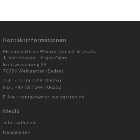
Kontaktinformationen
Motorsportclub Weingarten e.V. im ADAC
1. Vorsitzender Jürgen Fabry
Breitwiesenweg 29
76356 Weingarten (Baden)
Tel.: +49 (0) 7244 706250
Fax.: +49 (0) 7244 706252
E-Mail: kontakt@msc-weingarten.de
Media
Informationen
Neuigkeiten