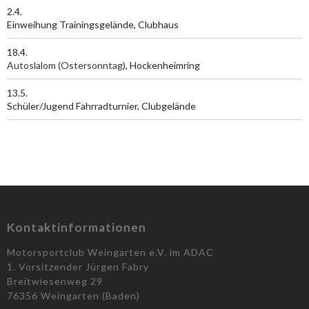
2.4.
Einweihung Trainingsgelände, Clubhaus
18.4.
Autoslalom (Ostersonntag)
, Hockenheimring
13.5.
Schüler/Jugend Fahrradturnier, Clubgelände
Kontaktinformationen
Motorsportclub Weingarten e.V. im ADAC
1. Vorsitzender Jürgen Fabry
Breitwiesenweg 29
76356 Weingarten (Baden)