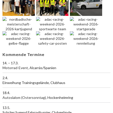
Kommende Termine
14. – 17.3.
Motorrad-Event
, Alcarràs/Spanien
2.4.
Einweihung Trainingsgelände, Clubhaus
18.4.
Autoslalom (Ostersonntag)
, Hockenheimring
13.5.
Schüler/Jugend Fahrradturnier, Clubgelände