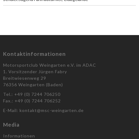
Kontaktinformationen
Motorsportclub Weingarten e.V. im ADAC
1. Vorsitzender Jürgen Fabry
Breitwiesenweg 29
76356 Weingarten (Baden)
Tel.: +49 (0) 7244 706250
Fax.: +49 (0) 7244 706252
E-Mail: kontakt@msc-weingarten.de
Media
Informationen