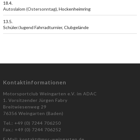
18.4.
Autoslalom (Ostersonntag)
, Hockenheimring
13.5.
Schüler/Jugend Fahrradturnier, Clubgelände
Kontaktinformationen
Motorsportclub Weingarten e.V. im ADAC
1. Vorsitzender Jürgen Fabry
Breitwiesenweg 29
76356 Weingarten (Baden)
Tel.: +49 (0) 7244 706250
Fax.: +49 (0) 7244 706252
E-Mail: kontakt@msc-weingarten.de